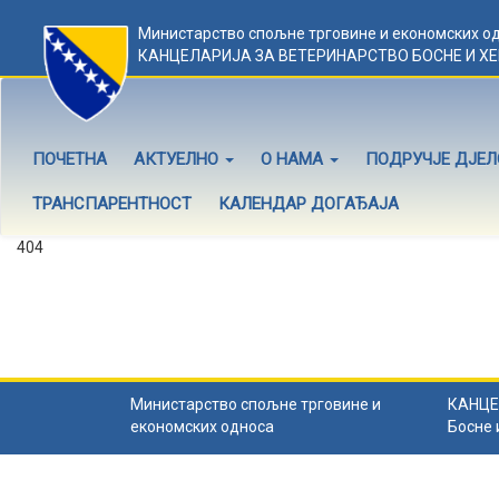
Министарство спољне трговине и економских о
КАНЦЕЛАРИЈА ЗА ВЕТЕРИНАРСТВО БОСНЕ И Х
ПОЧЕТНА
АКТУЕЛНО
О НАМА
ПОДРУЧЈЕ ДЈЕ
ТРАНСПАРЕНТНОСТ
КАЛЕНДАР ДОГАЂАЈА
404
Садржај не постоји
Садржај коју тражите не постоји.
Назад на почетну
.
Министарство спољне трговине и
КАНЦЕ
економских односа
Босне 