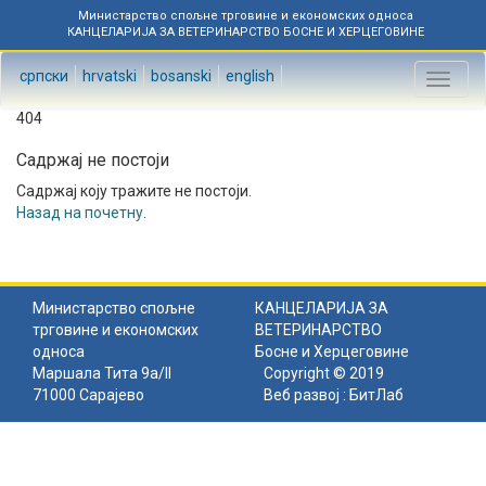
Министарство спољне трговине и економских односа
КАНЦЕЛАРИЈА ЗА ВЕТЕРИНАРСТВО БОСНЕ И ХЕРЦЕГОВИНЕ
српски
hrvatski
bosanski
english
Toggl
naviga
404
Садржај не постоји
Садржај коју тражите не постоји.
Назад на почетну
.
Министарство спољне
КАНЦЕЛАРИЈА ЗА
трговине и економских
ВЕТЕРИНАРСТВО
односа
Босне и Херцеговине
Маршала Тита 9а/II
Copyright © 2019
71000 Сарајево
Веб развој :
БитЛаб