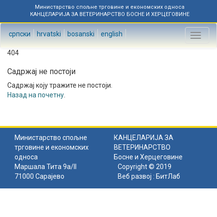
Министарство спољне трговине и економских односа
КАНЦЕЛАРИЈА ЗА ВЕТЕРИНАРСТВО БОСНЕ И ХЕРЦЕГОВИНЕ
српски
hrvatski
bosanski
english
Toggl
naviga
404
Садржај не постоји
Садржај коју тражите не постоји.
Назад на почетну
.
Министарство спољне
КАНЦЕЛАРИЈА ЗА
трговине и економских
ВЕТЕРИНАРСТВО
односа
Босне и Херцеговине
Маршала Тита 9а/II
Copyright © 2019
71000 Сарајево
Веб развој :
БитЛаб