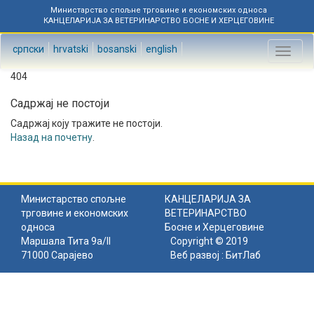
Министарство спољне трговине и економских односа
КАНЦЕЛАРИЈА ЗА ВЕТЕРИНАРСТВО БОСНЕ И ХЕРЦЕГОВИНЕ
српски
hrvatski
bosanski
english
Toggl
naviga
404
Садржај не постоји
Садржај коју тражите не постоји.
Назад на почетну
.
Министарство спољне
КАНЦЕЛАРИЈА ЗА
трговине и економских
ВЕТЕРИНАРСТВО
односа
Босне и Херцеговине
Маршала Тита 9а/II
Copyright © 2019
71000 Сарајево
Веб развој :
БитЛаб