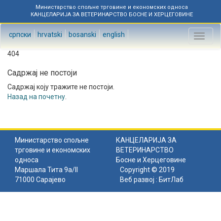
Министарство спољне трговине и економских односа
КАНЦЕЛАРИЈА ЗА ВЕТЕРИНАРСТВО БОСНЕ И ХЕРЦЕГОВИНЕ
српски
hrvatski
bosanski
english
Toggl
naviga
404
Садржај не постоји
Садржај коју тражите не постоји.
Назад на почетну
.
Министарство спољне
КАНЦЕЛАРИЈА ЗА
трговине и економских
ВЕТЕРИНАРСТВО
односа
Босне и Херцеговине
Маршала Тита 9а/II
Copyright © 2019
71000 Сарајево
Веб развој :
БитЛаб