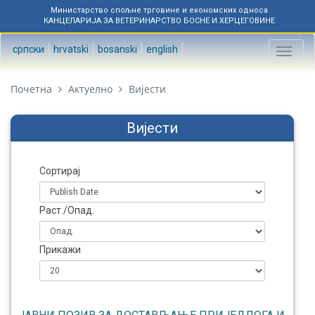
Министарство спољне трговине и економских односа
КАНЦЕЛАРИЈА ЗА ВЕТЕРИНАРСТВО БОСНЕ И ХЕРЦЕГОВИНЕ
српски
hrvatski
bosanski
english
Toggl
naviga
Почетна
Актуелно
Вијести
Вијести
Сортирај
Раст./Опад.
Прикажи