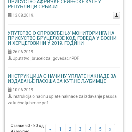
ПРИСУСТВО АФРИЧКЕ СВИЊСКЕ КУГЕ У
РЕПУБЛИЦИ СРБИЈИ
13.08.2019.
УПУТСТВO О СПРОВОЂЕЊУ МОНИТОРИНГА НА
ПРИСУСТВО БРУЦЕЛОЗЕ КОД ГОВЕДА У БОСНИ
И ХЕРЦЕГОВИНИ У 2019. ГОДИНИ
26.06.2019.
Uputstvo_bruceloza_govedacir.PDF
ИНСТРУКЦИЈА О НАЧИНУ УПЛАТЕ НАКНАДЕ ЗА
ИЗДАВАЊЕ ПАСОША ЗА КУЋНЕ ЉУБИМЦЕ
10.06.2019.
Instrukcija o načinu uplate naknade za izdavanje pasoša
za kućne ljubimce.pdf
Ставке 60 - 80 од
«
1
2
3
4
5
»
97 укупно