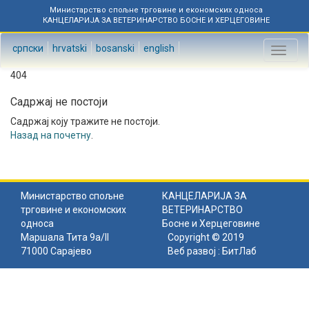
Министарство спољне трговине и економских односа
КАНЦЕЛАРИЈА ЗА ВЕТЕРИНАРСТВО БОСНЕ И ХЕРЦЕГОВИНЕ
српски
hrvatski
bosanski
english
Toggl
naviga
404
Садржај не постоји
Садржај коју тражите не постоји.
Назад на почетну
.
Министарство спољне
КАНЦЕЛАРИЈА ЗА
трговине и економских
ВЕТЕРИНАРСТВО
односа
Босне и Херцеговине
Маршала Тита 9а/II
Copyright © 2019
71000 Сарајево
Веб развој :
БитЛаб