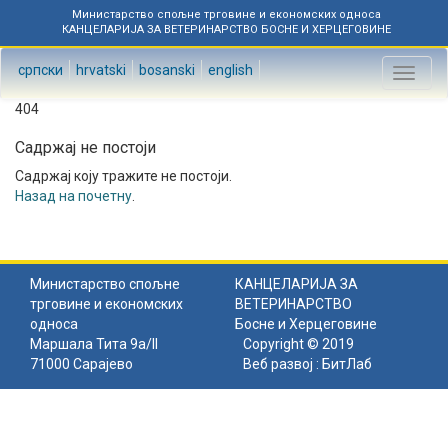
Министарство спољне трговине и економских односа
КАНЦЕЛАРИЈА ЗА ВЕТЕРИНАРСТВО БОСНЕ И ХЕРЦЕГОВИНЕ
српски
hrvatski
bosanski
english
Toggl
naviga
404
Садржај не постоји
Садржај коју тражите не постоји.
Назад на почетну
.
Министарство спољне
КАНЦЕЛАРИЈА ЗА
трговине и економских
ВЕТЕРИНАРСТВО
односа
Босне и Херцеговине
Маршала Тита 9а/II
Copyright © 2019
71000 Сарајево
Веб развој :
БитЛаб