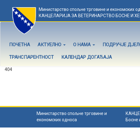
Министарство спољне трговине и економских о
КАНЦЕЛАРИЈА ЗА ВЕТЕРИНАРСТВО БОСНЕ И Х
ПОЧЕТНА
АКТУЕЛНО
О НАМА
ПОДРУЧЈЕ ДЈЕ
ТРАНСПАРЕНТНОСТ
КАЛЕНДАР ДОГАЂАЈА
404
Садржај не постоји
Садржај коју тражите не постоји.
Назад на почетну
.
Министарство спољне трговине и
КАНЦЕ
економских односа
Босне 