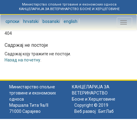
Министарство спољне трговине и економских односа
КАНЦЕЛАРИЈА ЗА ВЕТЕРИНАРСТВО БОСНЕ И ХЕРЦЕГОВИНЕ
српски
hrvatski
bosanski
english
Toggl
naviga
404
Садржај не постоји
Садржај коју тражите не постоји.
Назад на почетну
.
Министарство спољне
КАНЦЕЛАРИЈА ЗА
трговине и економских
ВЕТЕРИНАРСТВО
односа
Босне и Херцеговине
Маршала Тита 9а/II
Copyright © 2019
71000 Сарајево
Веб развој :
БитЛаб