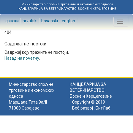
Министарство спољне трговине и економских односа
КАНЦЕЛАРИЈА ЗА ВЕТЕРИНАРСТВО БОСНЕ И ХЕРЦЕГОВИНЕ
српски
hrvatski
bosanski
english
Toggl
naviga
404
Садржај не постоји
Садржај коју тражите не постоји.
Назад на почетну
.
Министарство спољне
КАНЦЕЛАРИЈА ЗА
трговине и економских
ВЕТЕРИНАРСТВО
односа
Босне и Херцеговине
Маршала Тита 9а/II
Copyright © 2019
71000 Сарајево
Веб развој :
БитЛаб