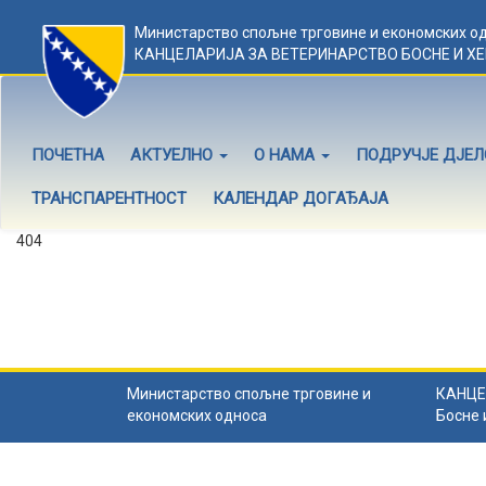
Министарство спољне трговине и економских о
КАНЦЕЛАРИЈА ЗА ВЕТЕРИНАРСТВО БОСНЕ И Х
ПОЧЕТНА
АКТУЕЛНО
О НАМА
ПОДРУЧЈЕ ДЈЕ
ТРАНСПАРЕНТНОСТ
КАЛЕНДАР ДОГАЂАЈА
404
Садржај не постоји
Садржај коју тражите не постоји.
Назад на почетну
.
Министарство спољне трговине и
КАНЦЕ
економских односа
Босне 