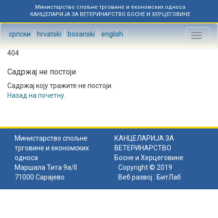
Министарство спољне трговине и економских односа
КАНЦЕЛАРИЈА ЗА ВЕТЕРИНАРСТВО БОСНЕ И ХЕРЦЕГОВИНЕ
српски
hrvatski
bosanski
english
Toggl
naviga
404
Садржај не постоји
Садржај коју тражите не постоји.
Назад на почетну
.
Министарство спољне
КАНЦЕЛАРИЈА ЗА
трговине и економских
ВЕТЕРИНАРСТВО
односа
Босне и Херцеговине
Маршала Тита 9а/II
Copyright © 2019
71000 Сарајево
Веб развој :
БитЛаб