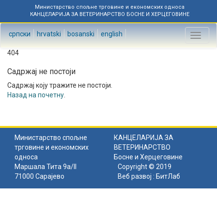
Министарство спољне трговине и економских односа
КАНЦЕЛАРИЈА ЗА ВЕТЕРИНАРСТВО БОСНЕ И ХЕРЦЕГОВИНЕ
српски
hrvatski
bosanski
english
Toggl
naviga
404
Садржај не постоји
Садржај коју тражите не постоји.
Назад на почетну
.
Министарство спољне
КАНЦЕЛАРИЈА ЗА
трговине и економских
ВЕТЕРИНАРСТВО
односа
Босне и Херцеговине
Маршала Тита 9а/II
Copyright © 2019
71000 Сарајево
Веб развој :
БитЛаб