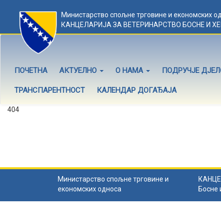
Министарство спољне трговине и економских о
КАНЦЕЛАРИЈА ЗА ВЕТЕРИНАРСТВО БОСНЕ И Х
ПОЧЕТНА
АКТУЕЛНО
О НАМА
ПОДРУЧЈЕ ДЈЕ
ТРАНСПАРЕНТНОСТ
КАЛЕНДАР ДОГАЂАЈА
404
Садржај не постоји
Садржај коју тражите не постоји.
Назад на почетну
.
Министарство спољне трговине и
КАНЦЕ
економских односа
Босне 