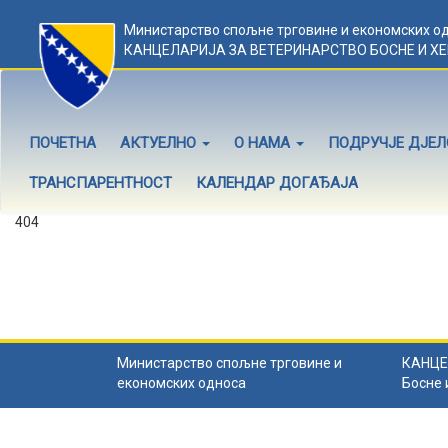
Министарство спољне трговине и економских о
КАНЦЕЛАРИЈА ЗА ВЕТЕРИНАРСТВО БОСНЕ И Х
ПОЧЕТНА
АКТУЕЛНО
О НАМА
ПОДРУЧЈЕ ДЈЕ
ТРАНСПАРЕНТНОСТ
КАЛЕНДАР ДОГАЂАЈА
404
Садржај не постоји
Садржај коју тражите не постоји.
Назад на почетну
.
Министарство спољне трговине и
КАНЦЕ
економских односа
Босне 