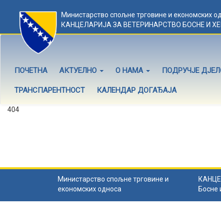
Министарство спољне трговине и економских о
КАНЦЕЛАРИЈА ЗА ВЕТЕРИНАРСТВО БОСНЕ И Х
ПОЧЕТНА
АКТУЕЛНО
О НАМА
ПОДРУЧЈЕ ДЈЕ
ТРАНСПАРЕНТНОСТ
КАЛЕНДАР ДОГАЂАЈА
404
Садржај не постоји
Садржај коју тражите не постоји.
Назад на почетну
.
Министарство спољне трговине и
КАНЦЕ
економских односа
Босне 