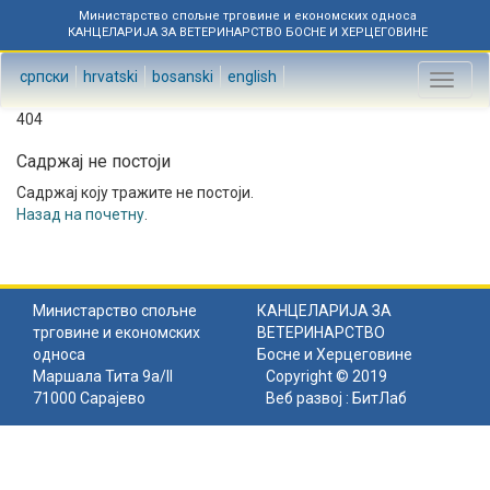
Министарство спољне трговине и економских односа
КАНЦЕЛАРИЈА ЗА ВЕТЕРИНАРСТВО БОСНЕ И ХЕРЦЕГОВИНЕ
српски
hrvatski
bosanski
english
Toggl
naviga
404
Садржај не постоји
Садржај коју тражите не постоји.
Назад на почетну
.
Министарство спољне
КАНЦЕЛАРИЈА ЗА
трговине и економских
ВЕТЕРИНАРСТВО
односа
Босне и Херцеговине
Маршала Тита 9а/II
Copyright © 2019
71000 Сарајево
Веб развој :
БитЛаб