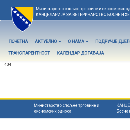
Министарство спољне трговине и економских о
КАНЦЕЛАРИЈА ЗА ВЕТЕРИНАРСТВО БОСНЕ И Х
ПОЧЕТНА
АКТУЕЛНО
О НАМА
ПОДРУЧЈЕ ДЈЕ
ТРАНСПАРЕНТНОСТ
КАЛЕНДАР ДОГАЂАЈА
404
Садржај не постоји
Садржај коју тражите не постоји.
Назад на почетну
.
Министарство спољне трговине и
КАНЦЕ
економских односа
Босне 