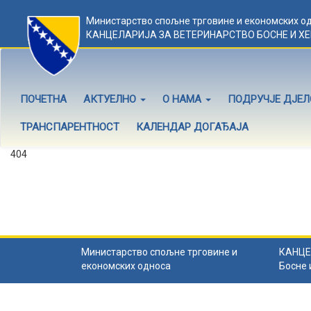
Министарство спољне трговине и економских о
КАНЦЕЛАРИЈА ЗА ВЕТЕРИНАРСТВО БОСНЕ И Х
ПОЧЕТНА
АКТУЕЛНО
О НАМА
ПОДРУЧЈЕ ДЈЕ
ТРАНСПАРЕНТНОСТ
КАЛЕНДАР ДОГАЂАЈА
404
Садржај не постоји
Садржај коју тражите не постоји.
Назад на почетну
.
Министарство спољне трговине и
КАНЦЕ
економских односа
Босне 