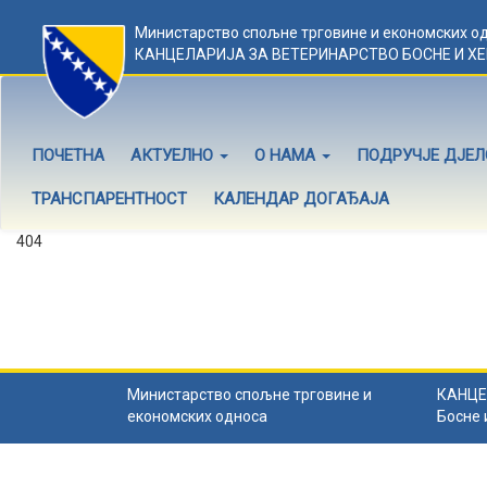
Министарство спољне трговине и економских о
КАНЦЕЛАРИЈА ЗА ВЕТЕРИНАРСТВО БОСНЕ И Х
ПОЧЕТНА
АКТУЕЛНО
О НАМА
ПОДРУЧЈЕ ДЈЕ
ТРАНСПАРЕНТНОСТ
КАЛЕНДАР ДОГАЂАЈА
404
Садржај не постоји
Садржај коју тражите не постоји.
Назад на почетну
.
Министарство спољне трговине и
КАНЦЕ
економских односа
Босне 