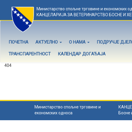
Министарство спољне трговине и економских о
КАНЦЕЛАРИЈА ЗА ВЕТЕРИНАРСТВО БОСНЕ И Х
ПОЧЕТНА
АКТУЕЛНО
О НАМА
ПОДРУЧЈЕ ДЈЕ
ТРАНСПАРЕНТНОСТ
КАЛЕНДАР ДОГАЂАЈА
404
Садржај не постоји
Садржај коју тражите не постоји.
Назад на почетну
.
Министарство спољне трговине и
КАНЦЕ
економских односа
Босне 