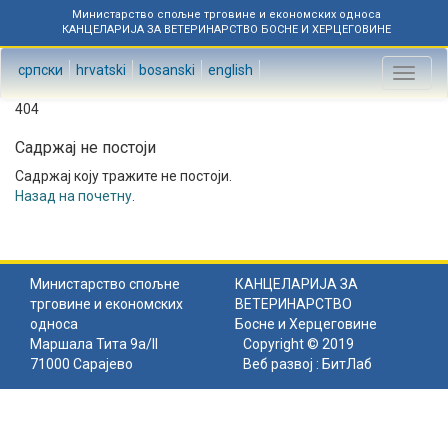
Министарство спољне трговине и економских односа
КАНЦЕЛАРИЈА ЗА ВЕТЕРИНАРСТВО БОСНЕ И ХЕРЦЕГОВИНЕ
српски
hrvatski
bosanski
english
Toggl
naviga
404
Садржај не постоји
Садржај коју тражите не постоји.
Назад на почетну
.
Министарство спољне
КАНЦЕЛАРИЈА ЗА
трговине и економских
ВЕТЕРИНАРСТВО
односа
Босне и Херцеговине
Маршала Тита 9а/II
Copyright © 2019
71000 Сарајево
Веб развој :
БитЛаб