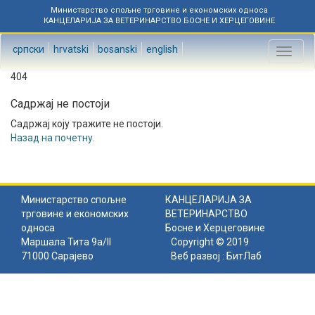
Министарство спољне трговине и економских односа
КАНЦЕЛАРИЈА ЗА ВЕТЕРИНАРСТВО БОСНЕ И ХЕРЦЕГОВИНЕ
српски
hrvatski
bosanski
english
Toggl
naviga
404
Садржај не постоји
Садржај коју тражите не постоји.
Назад на почетну
.
Министарство спољне
КАНЦЕЛАРИЈА ЗА
трговине и економских
ВЕТЕРИНАРСТВО
односа
Босне и Херцеговине
Маршала Тита 9а/II
Copyright © 2019
71000 Сарајево
Веб развој :
БитЛаб