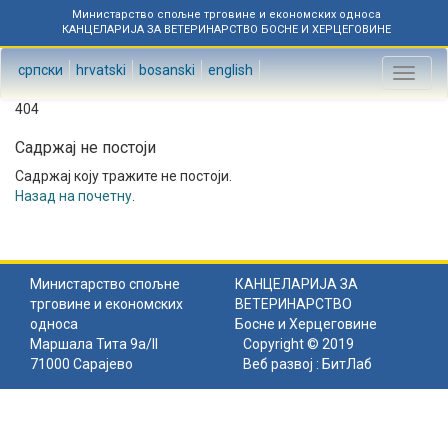
Министарство спољне трговине и економских односа
КАНЦЕЛАРИЈА ЗА ВЕТЕРИНАРСТВО БОСНЕ И ХЕРЦЕГОВИНЕ
српски
hrvatski
bosanski
english
Toggl
naviga
404
Садржај не постоји
Садржај коју тражите не постоји.
Назад на почетну
.
Министарство спољне
КАНЦЕЛАРИЈА ЗА
трговине и економских
ВЕТЕРИНАРСТВО
односа
Босне и Херцеговине
Маршала Тита 9а/II
Copyright © 2019
71000 Сарајево
Веб развој :
БитЛаб