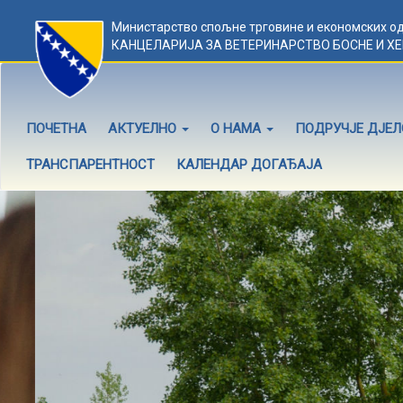
Министарство спољне трговине и економских о
КАНЦЕЛАРИЈА ЗА ВЕТЕРИНАРСТВО БОСНЕ И Х
ПОЧЕТНА
АКТУЕЛНО
О НАМА
ПОДРУЧЈЕ ДЈЕ
ТРАНСПАРЕНТНОСТ
КАЛЕНДАР ДОГАЂАЈА