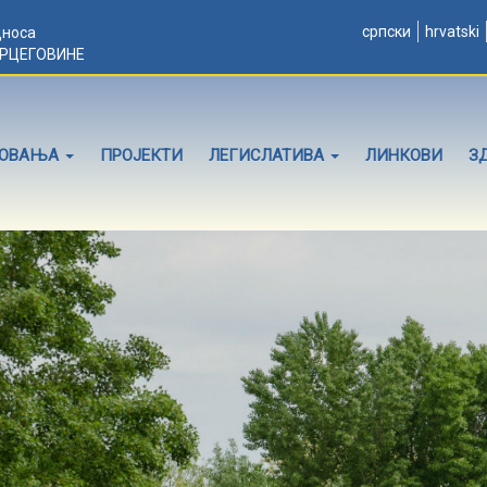
српски
hrvatski
дноса
ЕРЦЕГОВИНЕ
ЛОВАЊА
ПРОЈЕКТИ
ЛЕГИСЛАТИВА
ЛИНКОВИ
З