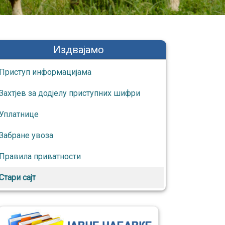
Издвајамо
Приступ информaцијaмa
Захтјев за додјелу приступних шифри
Уплатнице
Забране увоза
Правила приватности
Стари сајт