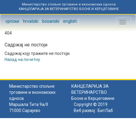
Министарство спољне трговине и економских односа
КАНЦЕЛАРИЈА ЗА ВЕТЕРИНАРСТВО БОСНЕ И ХЕРЦЕГОВИНЕ
српски
hrvatski
bosanski
english
Toggl
naviga
404
Садржај не постоји
Садржај коју тражите не постоји.
Назад на почетну
.
Министарство спољне
КАНЦЕЛАРИЈА ЗА
трговине и економских
ВЕТЕРИНАРСТВО
односа
Босне и Херцеговине
Маршала Тита 9а/II
Copyright © 2019
71000 Сарајево
Веб развој :
БитЛаб