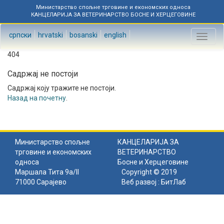
Министарство спољне трговине и економских односа
КАНЦЕЛАРИЈА ЗА ВЕТЕРИНАРСТВО БОСНЕ И ХЕРЦЕГОВИНЕ
српски
hrvatski
bosanski
english
Toggl
naviga
404
Садржај не постоји
Садржај коју тражите не постоји.
Назад на почетну
.
Министарство спољне
КАНЦЕЛАРИЈА ЗА
трговине и економских
ВЕТЕРИНАРСТВО
односа
Босне и Херцеговине
Маршала Тита 9а/II
Copyright © 2019
71000 Сарајево
Веб развој :
БитЛаб