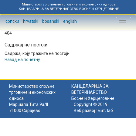
Министарство спољне трговине и економских односа
КАНЦЕЛАРИЈА ЗА ВЕТЕРИНАРСТВО БОСНЕ И ХЕРЦЕГОВИНЕ
српски
hrvatski
bosanski
english
Toggl
naviga
404
Садржај не постоји
Садржај коју тражите не постоји.
Назад на почетну
.
Министарство спољне
КАНЦЕЛАРИЈА ЗА
трговине и економских
ВЕТЕРИНАРСТВО
односа
Босне и Херцеговине
Маршала Тита 9а/II
Copyright © 2019
71000 Сарајево
Веб развој :
БитЛаб