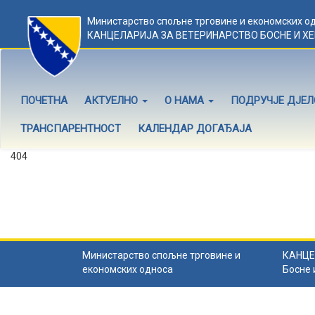
Министарство спољне трговине и економских о
КАНЦЕЛАРИЈА ЗА ВЕТЕРИНАРСТВО БОСНЕ И Х
ПОЧЕТНА
АКТУЕЛНО
О НАМА
ПОДРУЧЈЕ ДЈЕ
ТРАНСПАРЕНТНОСТ
КАЛЕНДАР ДОГАЂАЈА
404
Садржај не постоји
Садржај коју тражите не постоји.
Назад на почетну
.
Министарство спољне трговине и
КАНЦЕ
економских односа
Босне 