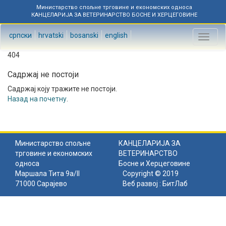
Министарство спољне трговине и економских односа
КАНЦЕЛАРИЈА ЗА ВЕТЕРИНАРСТВО БОСНЕ И ХЕРЦЕГОВИНЕ
српски
hrvatski
bosanski
english
Toggl
naviga
404
Садржај не постоји
Садржај коју тражите не постоји.
Назад на почетну
.
Министарство спољне
КАНЦЕЛАРИЈА ЗА
трговине и економских
ВЕТЕРИНАРСТВО
односа
Босне и Херцеговине
Маршала Тита 9а/II
Copyright © 2019
71000 Сарајево
Веб развој :
БитЛаб