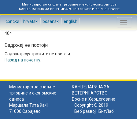
Министарство спољне трговине и економских односа
КАНЦЕЛАРИЈА ЗА ВЕТЕРИНАРСТВО БОСНЕ И ХЕРЦЕГОВИНЕ
српски
hrvatski
bosanski
english
Toggl
naviga
404
Садржај не постоји
Садржај коју тражите не постоји.
Назад на почетну
.
Министарство спољне
КАНЦЕЛАРИЈА ЗА
трговине и економских
ВЕТЕРИНАРСТВО
односа
Босне и Херцеговине
Маршала Тита 9а/II
Copyright © 2019
71000 Сарајево
Веб развој :
БитЛаб