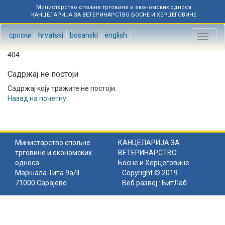
Министарство спољне трговине и економских односа
КАНЦЕЛАРИЈА ЗА ВЕТЕРИНАРСТВО БОСНЕ И ХЕРЦЕГОВИНЕ
српски
hrvatski
bosanski
english
Toggl
naviga
404
Садржај не постоји
Садржај коју тражите не постоји.
Назад на почетну
.
Министарство спољне
КАНЦЕЛАРИЈА ЗА
трговине и економских
ВЕТЕРИНАРСТВО
односа
Босне и Херцеговине
Маршала Тита 9а/II
Copyright © 2019
71000 Сарајево
Веб развој :
БитЛаб