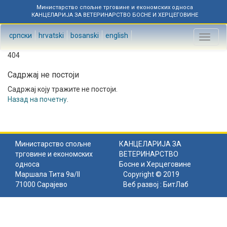
Министарство спољне трговине и економских односа
КАНЦЕЛАРИЈА ЗА ВЕТЕРИНАРСТВО БОСНЕ И ХЕРЦЕГОВИНЕ
српски
hrvatski
bosanski
english
Toggl
naviga
404
Садржај не постоји
Садржај коју тражите не постоји.
Назад на почетну
.
Министарство спољне
КАНЦЕЛАРИЈА ЗА
трговине и економских
ВЕТЕРИНАРСТВО
односа
Босне и Херцеговине
Маршала Тита 9а/II
Copyright © 2019
71000 Сарајево
Веб развој :
БитЛаб