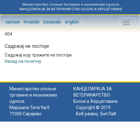
Министарство спољне трговине и економских односа
КАНЦЕЛАРИЈА ЗА ВЕТЕРИНАРСТВО БОСНЕ И ХЕРЦЕГОВИНЕ
српски
hrvatski
bosanski
english
Toggl
naviga
404
Садржај не постоји
Садржај коју тражите не постоји.
Назад на почетну
.
Министарство спољне
КАНЦЕЛАРИЈА ЗА
трговине и економских
ВЕТЕРИНАРСТВО
односа
Босне и Херцеговине
Маршала Тита 9а/II
Copyright © 2019
71000 Сарајево
Веб развој :
БитЛаб