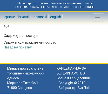
Министарство спољне трговине и економских односа
КАНЦЕЛАРИЈА ЗА ВЕТЕРИНАРСТВО БОСНЕ И ХЕРЦЕГОВИНЕ
српски
hrvatski
bosanski
english
Toggl
naviga
404
Садржај не постоји
Садржај коју тражите не постоји.
Назад на почетну
.
Министарство спољне
КАНЦЕЛАРИЈА ЗА
трговине и економских
ВЕТЕРИНАРСТВО
односа
Босне и Херцеговине
Маршала Тита 9а/II
Copyright © 2019
71000 Сарајево
Веб развој :
БитЛаб