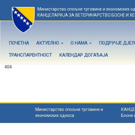
Министарство спољне трговине и економских о
КАНЦЕЛАРИЈА ЗА ВЕТЕРИНАРСТВО БОСНЕ И Х
ПОЧЕТНА
АКТУЕЛНО
О НАМА
ПОДРУЧЈЕ ДЈЕ
ТРАНСПАРЕНТНОСТ
КАЛЕНДАР ДОГАЂАЈА
404
Садржај не постоји
Садржај коју тражите не постоји.
Назад на почетну
.
Министарство спољне трговине и
КАНЦЕ
економских односа
Босне 