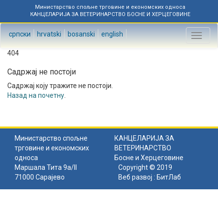
Министарство спољне трговине и економских односа
КАНЦЕЛАРИЈА ЗА ВЕТЕРИНАРСТВО БОСНЕ И ХЕРЦЕГОВИНЕ
српски
hrvatski
bosanski
english
Toggl
naviga
404
Садржај не постоји
Садржај коју тражите не постоји.
Назад на почетну
.
Министарство спољне
КАНЦЕЛАРИЈА ЗА
трговине и економских
ВЕТЕРИНАРСТВО
односа
Босне и Херцеговине
Маршала Тита 9а/II
Copyright © 2019
71000 Сарајево
Веб развој :
БитЛаб