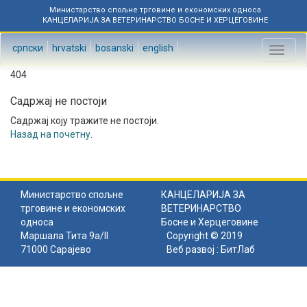
Министарство спољне трговине и економских односа
КАНЦЕЛАРИЈА ЗА ВЕТЕРИНАРСТВО БОСНЕ И ХЕРЦЕГОВИНЕ
српски
hrvatski
bosanski
english
Toggl
naviga
404
Садржај не постоји
Садржај коју тражите не постоји.
Назад на почетну
.
Министарство спољне
КАНЦЕЛАРИЈА ЗА
трговине и економских
ВЕТЕРИНАРСТВО
односа
Босне и Херцеговине
Маршала Тита 9а/II
Copyright © 2019
71000 Сарајево
Веб развој :
БитЛаб