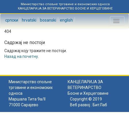
Министарство спољне трговине и економских односа
КАНЦЕЛАРИЈА ЗА ВЕТЕРИНАРСТВО БОСНЕ И ХЕРЦЕГОВИНЕ
српски
hrvatski
bosanski
english
Toggl
naviga
404
Садржај не постоји
Садржај коју тражите не постоји.
Назад на почетну
.
Министарство спољне
КАНЦЕЛАРИЈА ЗА
трговине и економских
ВЕТЕРИНАРСТВО
односа
Босне и Херцеговине
Маршала Тита 9а/II
Copyright © 2019
71000 Сарајево
Веб развој :
БитЛаб