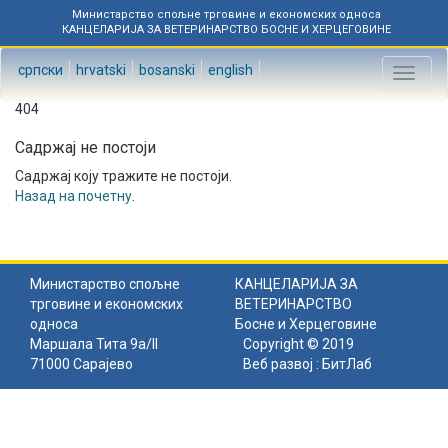
Министарство спољне трговине и економских односа
КАНЦЕЛАРИЈА ЗА ВЕТЕРИНАРСТВО БОСНЕ И ХЕРЦЕГОВИНЕ
српски
hrvatski
bosanski
english
Toggl
naviga
404
Садржај не постоји
Садржај коју тражите не постоји.
Назад на почетну
.
Министарство спољне
КАНЦЕЛАРИЈА ЗА
трговине и економских
ВЕТЕРИНАРСТВО
односа
Босне и Херцеговине
Маршала Тита 9а/II
Copyright © 2019
71000 Сарајево
Веб развој :
БитЛаб