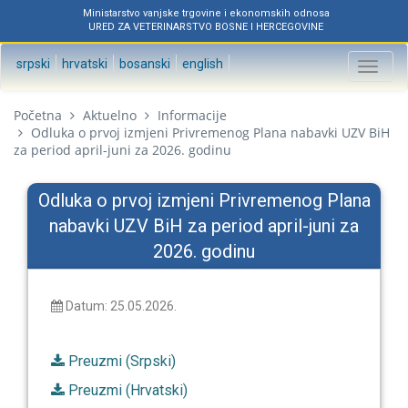
Ministarstvo vanjske trgovine i ekonomskih odnosa
URED ZA VETERINARSTVO BOSNE I HERCEGOVINE
srpski
hrvatski
bosanski
english
Toggl
naviga
Početna
Aktuelno
Informacije
Odluka o prvoj izmjeni Privremenog Plana nabavki UZV BiH
za period april-juni za 2026. godinu
Odluka o prvoj izmjeni Privremenog Plana
nabavki UZV BiH za period april-juni za
2026. godinu
Datum: 25.05.2026.
Preuzmi (Srpski)
Preuzmi (Hrvatski)