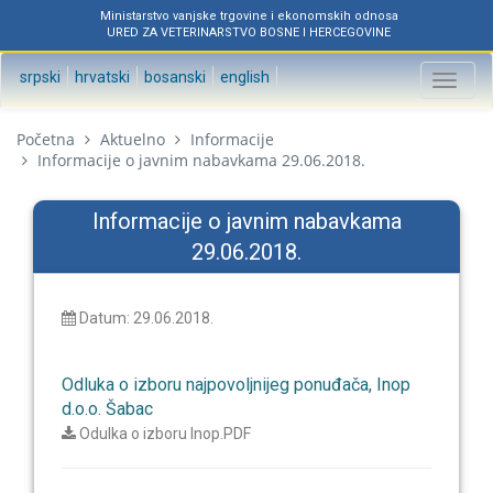
Ministarstvo vanjske trgovine i ekonomskih odnosa
URED ZA VETERINARSTVO BOSNE I HERCEGOVINE
srpski
hrvatski
bosanski
english
Toggl
naviga
Početna
Aktuelno
Informacije
Informacije o javnim nabavkama 29.06.2018.
Informacije o javnim nabavkama
29.06.2018.
Datum: 29.06.2018.
Odluka o izboru najpovoljnijeg ponuđača, Inop
d.o.o. Šabac
Odulka o izboru Inop.PDF