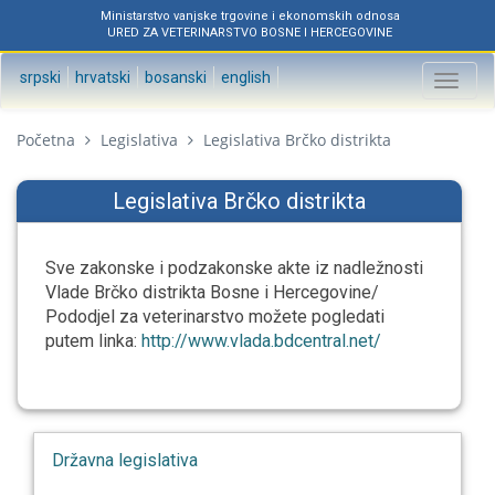
Ministarstvo vanjske trgovine i ekonomskih odnosa
URED ZA VETERINARSTVO BOSNE I HERCEGOVINE
srpski
hrvatski
bosanski
english
Toggl
naviga
Početna
Legislativa
Legislativa Brčko distrikta
Legislativa Brčko distrikta
Sve zakonske i podzakonske akte iz nadležnosti
Vlade Brčko distrikta Bosne i Hercegovine/
Pododjel za veterinarstvo možete pogledati
putem linka:
http://www.vlada.bdcentral.net/
Državna legislativa