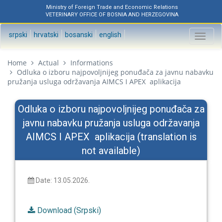
Ministry of Foreign Trade and Economic Relations
VETERINARY OFFICE OF BOSNIA AND HERZEGOVINA
srpski
hrvatski
bosanski
english
Toggl
naviga
Home
Actual
Informations
Odluka o izboru najpovoljnijeg ponuđača za javnu nabavku
pružanja usluga održavanja AIMCS I APEX aplikacija
Odluka o izboru najpovoljnijeg ponuđača za
javnu nabavku pružanja usluga održavanja
AIMCS I APEX aplikacija (translation is
not available)
Date: 13.05.2026.
Download (Srpski)