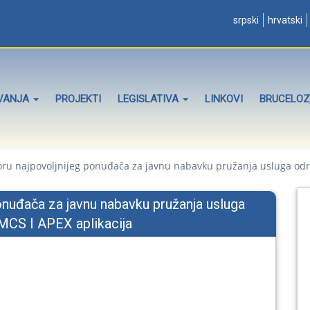
srpski
hrvatski
OVANJA
PROJEKTI
LEGISLATIVA
LINKOVI
BRUCELO
ru najpovoljnijeg ponuđača za javnu nabavku pružanja usluga održ
onuđača za javnu nabavku pružanja usluga
MCS I APEX aplikacija