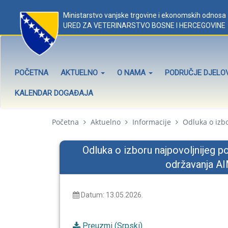
Ministarstvo vanjske trgovine i ekonomskih odnosa
URED ZA VETERINARSTVO BOSNE I HERCEGOVINE
POČETNA
AKTUELNO
O NAMA
PODRUČJE DJEL
KALENDAR DOGAĐAJA
Početna
Aktuelno
Informacije
Odluka o izbo
Odluka o izboru najpovoljnijeg p
održavanja AI
Datum: 13.05.2026.
Preuzmi (Srpski)