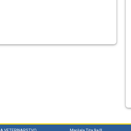
ZA VETERINARSTVO
Maršala Tita 9a/II