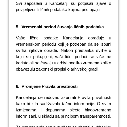
Svi zaposleni u
Kancelariji
su potpisali izjave o
povjerljivosti ličnih podataka kojima pristupaju.
5.
Vremenski period čuvanja ličnih podataka
Vaše lične podatke Kancelarija obrađuje u
vremenskom periodu koji je potreban da se ispuni
svrha njihove obrade. Nakon prestanka svrhe u
koju su prikupljeni, vaši lični podaci se više ne
koriste ali se čuvaju u arhivi onoliko vremena koliko
obavezuju zakonski propisi o arhivskoj građi.
6.
Promjene Pravila privatnosti
Kancelarija će redovno ažurirati Pravila privatnosti
kako bi ista sadržavala tačne informacije. O svim
izmjenama i dopunama bićete blagovremeno
informisani, u skladu sa principom transparentnosti.