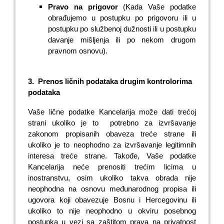
Pravo na prigovor
(Kada Vaše podatke
obrađujemo u postupku po prigovoru ili u
postupku po službenoj dužnosti ili u postupku
davanje mišljenja ili po nekom drugom
pravnom osnovu).
3.
Prenos ličnih podataka drugim kontrolorima
podataka
Vaše lične podatke Kancelarija može dati trećoj
strani ukoliko je to potrebno za izvršavanje
zakonom propisanih obaveza treće strane ili
ukoliko je to neophodno za izvršavanje legitimnih
interesa treće strane. Takođe, Vaše podatke
Kancelarija neće prenositi trećim licima u
inostranstvu, osim ukoliko takva obrada nije
neophodna na osnovu međunarodnog propisa ili
ugovora koji obavezuje Bosnu i Hercegovinu ili
ukoliko to nije neophodno u okviru posebnog
postupka u vezi sa zaštitom prava na privatnost