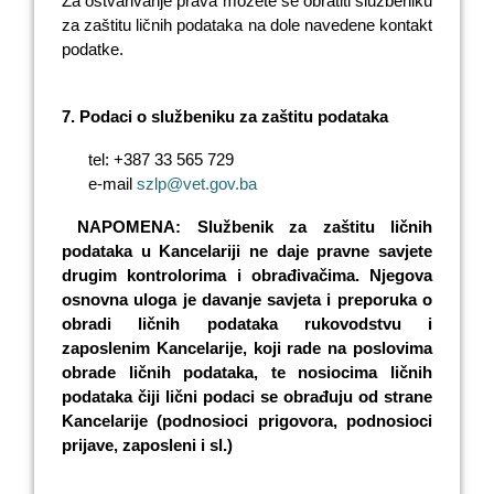
Za ostvarivanje prava možete se obratiti službeniku
za zaštitu ličnih podataka na dole navedene kontakt
podatke.
7.
Podaci o službeniku za zaštitu podataka
tel
: +387 33 565 729
e-mail
szlp@vet.gov.ba
NAPOMENA: Službenik za zaštitu ličnih
podataka u Kancelariji ne daje pravne savjete
drugim kontrolorima i obrađivačima. Njegova
osnovna uloga je davanje savjeta i preporuka o
obradi ličnih podataka rukovodstvu i
zaposlenim Kancelarije, koji rade na poslovima
obrade ličnih podataka, te nosiocima ličnih
podataka čiji lični podaci se obrađuju od strane
Kancelarije (podnosioci prigovora, podnosioci
prijave, zaposleni i sl.)