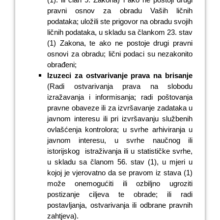
pravni osnov za obradu Vaših ličnih
podataka; uložili ste prigovor na obradu svojih
ličnih podataka, u skladu sa člankom 23. stav
(1) Zakona, te ako ne postoje drugi pravni
osnovi za obradu; lični podaci su nezakonito
obrađeni;
Izuzeci za ostvarivanje prava na brisanje
(Radi ostvarivanja prava na slobodu
izražavanja i informisanja; radi poštovanja
pravne obaveze ili za izvršavanje zadataka u
javnom interesu ili pri izvršavanju službenih
ovlašćenja kontrolora; u svrhe arhiviranja u
javnom interesu, u svrhe naučnog ili
istorijskog
istraživanja ili u statističke svrhe,
u skladu sa članom
56. stav
(1), u mjeri u
kojoj je vjerovatno da se pravom iz stava
(1)
može onemogućiti ili ozbiljno ugroziti
postizanje ciljeva te obrade; ili radi
postavljanja, ostvarivanja ili odbrane pravnih
zahtjeva).