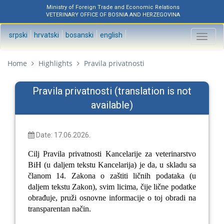
Ministry of Foreign Trade and Economic Relations
VETERINARY OFFICE OF BOSNIA AND HERZEGOVINA
srpski
hrvatski
bosanski
english
Toggl
naviga
Home
Highlights
Pravila privatnosti
Pravila privatnosti (translation is not
available)
Date: 17.06.2026.
Cilj Pravila privatnosti Kancelarije
za veterinarstvo
BiH (u daljem tekstu Kancelarija)
je da, u skladu sa
članom 14. Zakona o zaštiti ličnih podataka (u
daljem tekstu Zakon), svim licima, čije lične podatke
obrađuje, pruži osnovne informacije o toj obradi na
transparentan način.