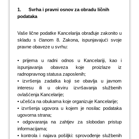
1.
Svrha i pravni osnov za obradu ličnih
podataka
Vaše lične podatke Kancelarija obrađuje zakonito u
skladu s članom 8. Zakona, ispunjavajući svoje
pravne obaveze u svrhu:
• prijema u radni odnos u Kancelariji, kao i
ispunjavanja obaveza koje proizlaze iz
radnopravnog statusa zaposlenih;
• izvršenja zadatka koji se obavlja u javnom
interesu ili u okviru izvršavanja službenih
ovlašćenja Kancelarije;
• učešća na obukama koje organizuje Kancelarije;
• izvršenja ugovora u kojem je nosilac podataka
ugovorna strana;
• odgovaranja na zahtjev za slobodan pristup
informacijama;
• kontrola i najava pošiljki: sprovođenje službenih