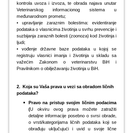
kontrola uvoza i izvoza, te obrada najava unutar
Veterinarskog informacionog sistema u
međunarodnom prometu;
• upravljanje zaraznim bolestima: evidentiranje
podataka o vlasnicima životinja u svrhu prevencije i
suzbijanja zaraznih bolesti (zoonoza) kod životinja i
ljudi
;
• vođenje državne baze podataka u kojoj se
registruju vlasnici imanja i životinja u skladu sa
važećim Zakonom o veterinarstvu BiH i
Pravilnikom o obilježavanju životinja u BiH.
2.
Koja su Vaša prava u vezi sa obradom ličnih
podataka?
Pravo na pristup svojim ličnim podacima
(
U okviru ovog prava možete zatražiti
detaljne informacije posebno o svrsi obrade,
o vrsti/kategorijama ličnih podataka koji se
obrađuju uključujući i uvid u svoje lične