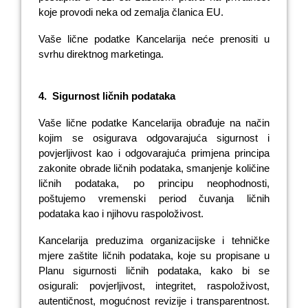
koje provodi neka od zemalja članica EU.
Vaše lične podatke Kancelarija neće prenositi u
svrhu direktnog marketinga.
4.
Sigurnost ličnih podataka
Vaše lične podatke Kancelarija obrađuje na način
kojim se osigurava odgovarajuća sigurnost i
povjerljivost kao i odgovarajuća primjena principa
zakonite obrade ličnih podataka, smanjenje količine
ličnih podataka, po principu neophodnosti,
poštujemo vremenski period čuvanja ličnih
podataka kao i njihovu raspoloživost.
Kancelarija
preduzima organizacijske i tehničke
mjere zaštite ličnih podataka, koje su propisane u
Planu sigurnosti ličnih podataka, kako bi se
osigurali: povjerljivost, integritet, raspoloživost,
autentičnost, mogućnost revizije i transparentnost.