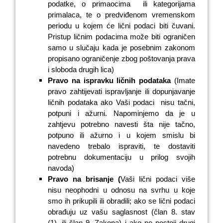
podatke, o primaocima
ili kategorijama
primalaca, te o predviđenom vremenskom
periodu u kojem će lični podaci biti čuvani.
Pristup ličnim podacima može biti ograničen
samo u slučaju kada je posebnim zakonom
propisano ograničenje zbog poštovanja prava
i sloboda drugih lica)
Pravo na ispravku ličnih podataka
(Imate
pravo zahtijevati ispravljanje ili dopunjavanje
ličnih podataka ako Vaši podaci
nisu tačni,
potpuni i ažurni. Napominjemo da je u
zahtjevu potrebno navesti šta nije tačno,
potpuno ili ažurno i u kojem smislu bi
navedeno trebalo ispraviti, te dostaviti
potrebnu dokumentaciju u prilog svojih
navoda)
Pravo na brisanje (
Vaši lični podaci više
nisu neophodni u odnosu na svrhu u koje
smo ih prikupili ili obradili; ako se lični podaci
obrađuju uz vašu saglasnost (član 8. stav
(1). ili član 9. Zakona) i ako ne postoji drugi