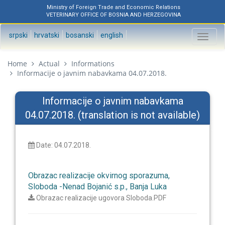
Ministry of Foreign Trade and Economic Relations
VETERINARY OFFICE OF BOSNIA AND HERZEGOVINA
srpski
hrvatski
bosanski
english
Toggl
naviga
Home
Actual
Informations
Informacije o javnim nabavkama 04.07.2018.
Informacije o javnim nabavkama
04.07.2018. (translation is not available)
Date: 04.07.2018.
Obrazac realizacije okvirnog sporazuma,
Sloboda -Nenad Bojanić s.p., Banja Luka
Obrazac realizacije ugovora Sloboda.PDF