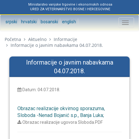
Ministarstvo vanjske trgovine i ekonomskih odnosa
URED ZA VETERINARSTVO BOSNE I HERCEGOVINE
srpski
hrvatski
bosanski
english
Toggl
naviga
Početna
Aktuelno
Informacije
Informacije o javnim nabavkama 04.07.2018.
Informacije o javnim nabavkama
04.07.2018.
Datum: 04.07.2018.
Obrazac realizacije okvirnog sporazuma,
Sloboda -Nenad Bojanić s.p., Banja Luka;
Obrazac realizacije ugovora Sloboda.PDF