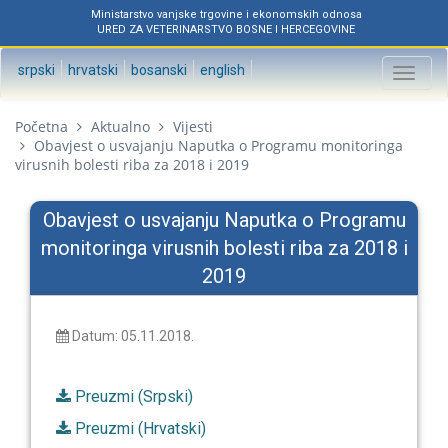
Ministarstvo vanjske trgovine i ekonomskih odnosa
URED ZA VETERINARSTVO BOSNE I HERCEGOVINE
srpski
hrvatski
bosanski
english
Toggl
naviga
Početna
Aktualno
Vijesti
Obavjest o usvajanju Naputka o Programu monitoringa
virusnih bolesti riba za 2018 i 2019
Obavjest o usvajanju Naputka o Programu
monitoringa virusnih bolesti riba za 2018 i
2019
Datum: 05.11.2018.
Preuzmi (Srpski)
Preuzmi (Hrvatski)